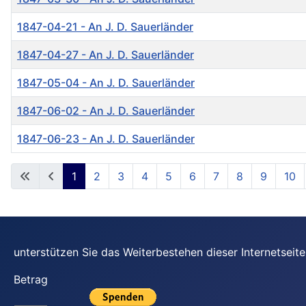
1847-04-21 - An J. D. Sauerländer
1847-04-27 - An J. D. Sauerländer
1847-05-04 - An J. D. Sauerländer
1847-06-02 - An J. D. Sauerländer
1847-06-23 - An J. D. Sauerländer
Beiträge
1
2
3
4
5
6
7
8
9
10
unterstützen Sie das Weiterbestehen dieser Internetsei
Betrag