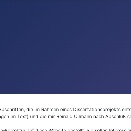
Abschriften, die im Rahmen eines Dissertationsprojekts ents
ungen im Text) und die mir Reinald Ullmann nach Abschluß s
-Korrektur auf diese Website gestellt. Sie sollen Interess