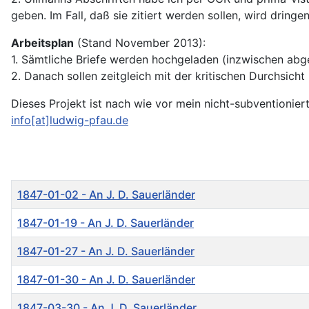
geben. Im Fall, daß sie zitiert werden sollen, wird drin
Arbeitsplan
(Stand November 2013):
1. Sämtliche Briefe werden hochgeladen (inzwischen abg
2. Danach sollen zeitgleich mit der kritischen Durchsich
Dieses Projekt ist nach wie vor mein nicht-subventionier
info[at]ludwig-pfau.de
Titel
1847-01-02 - An J. D. Sauerländer
1847-01-19 - An J. D. Sauerländer
1847-01-27 - An J. D. Sauerländer
1847-01-30 - An J. D. Sauerländer
1847-03-30 - An J. D. Sauerländer