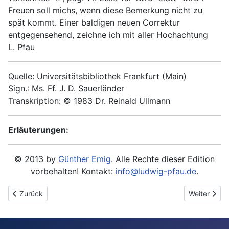
Freuen soll michs, wenn diese Bemerkung nicht zu
spät kommt. Einer baldigen neuen Correktur
entgegensehend, zeichne ich mit aller Hochachtung
L. Pfau
Quelle: Universitätsbibliothek Frankfurt (Main)
Sign.: Ms. Ff. J. D. Sauerländer
Transkription: © 1983 Dr. Reinald Ullmann
Erläuterungen:
© 2013 by
Günther Emig
. Alle Rechte dieser Edition
vorbehalten! Kontakt:
info@ludwig-pfau.de
.
Vorheriger Beitrag: 1847-01-27 - An J. D. Sauerländer
Nächster Be
Zurück
Weiter