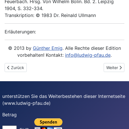
Feuerbach. Hrsg. Von Wilhelm Bolin. Bd. 2. Leipzig
1904, S. 332-334.
Transkription: © 1983 Dr. Reinald Ullmann
Erläuterungen:
© 2013 by
Günther Emig
. Alle Rechte dieser Edition
vorbehalten! Kontakt:
info@ludwig-pfau.de
.
Vorheriger Beitrag: 1866-11-10 - An Ludwig Feuerbach
Nächster Be
Zurück
Weiter
unterstützen Sie das Weiterbestehen dieser Internetseite
(www.ludwig-pfau.de)
Betrag