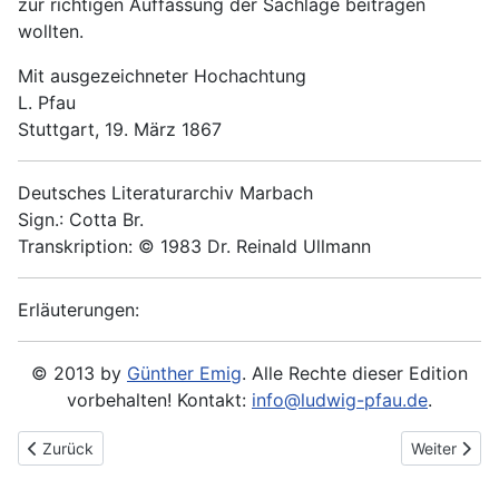
zur richtigen Auffassung der Sachlage beitragen
wollten.
Mit ausgezeichneter Hochachtung
L. Pfau
Stuttgart, 19. März 1867
Deutsches Literaturarchiv Marbach
Sign.: Cotta Br.
Transkription: © 1983 Dr. Reinald Ullmann
Erläuterungen:
© 2013 by
Günther Emig
. Alle Rechte dieser Edition
vorbehalten! Kontakt:
info@ludwig-pfau.de
.
Vorheriger Beitrag: 1866-12-23 - Ludwig Feuerbach an Ludwig 
Nächster Be
Zurück
Weiter