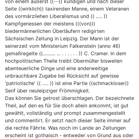
von einem äußerst ((····)) kundigen und nach dieser
Seite ((wirklich)) taxirenden Manne, einem Veteranen
des vormärzliehen Liberalismus und (( ..... ))
Kampfgenessen der meistens (((von)))
biedermännerlichen Überläufern redigirten
Sächsischen Zeitung in Leipzig. Der Mann ist der
seinerzeit vom Ministerium Falkenstein (anno 46)
gemaßregelte ((.......... ... . . . . . . )) C. Cramer. In dem
hochpolitischen Theile treibt Obermüller bisweilen
abenteuerliche Dinge und eine anderweitige
unbrauchbare Zugabe bei Rücksicht auf gewisse
'patriotische' (( ..... )) ist eine Partie ((schmackloser))
Senf über neuleipziger Frömmigkeit.
Das können Sie getrost überschlagen. Der bezeichnete
Theil, auf den es für Sie doch allein ankommt, ist gut
gewählt, vollständig und prompt zusammengestellt
und commentirt. Er setzt nach dieser Seite immer auf
die rechte Fährte. Was noch im Lande an Zeitungen
erscheint ist gothaisch - entweder von Grund aus oder