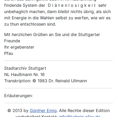
findende System der D i ä t e n l o s i g k e i t sehr
unbehaglich machen, dann bleibt nichts übrig, als sich
mit Energie in die Wahlen selbst zu werfen, wie wir es
zu thun entschlossen sind.
Mit herzlichen Grüßen an Sie und die Stuttgarter
Freunde
Ihr ergebenster
Pfau
Stadtarchiv Stuttgart
NL Haußmann Nr. 16
Transkription: © 1983 Dr. Reinald Ullmann
Erläuterungen:
© 2013 by
Günther Emig
. Alle Rechte dieser Edition
vorbehalten! Kontakt:
info@ludwig-pfau.de
.