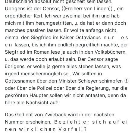
Deutschland absolut nicht gescheit sein lassen.
Übrigens ist der Censor, ((Freiherr von Linden))
,
ein
ordentlicher Kerl. Ich war zweimal bei ihm und hab
mich mit ihm herumgestritten, u. da hat er dann doch
manches passiren lassen. Er wollte anfangs nicht
einmal den Siegfried im Kaiser Octavianus n u r l e s
e n lassen, bis ich ihm endlich begreiflich machte, der
Siegfried im Roman lese ja auch in den Volksbüchern,
u. das werde doch erlaubt sein. Der Censor sagte
übrigens, er wolle ja gerne alles stehen lassen, was
irgend menschenmöglich sei. Wir sollten in
Gottesnamen über den Minister Schleyer schimpfen (!)
oder über die Polizei oder über die Regierung, nur die
gekrönten Häupter sollen wir nicht antasten, denn da
höre alle Nachsicht auf!!
Das Gedicht von Zwieback wird in der nächsten
Nummer erscheinen. B e z i e h t e r s i c h a u f e i
n e n w i r k l i c h e n V o r f a l l ?