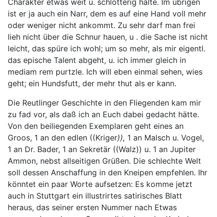
Charakter etwas weit u. schlotterig halte. Im übrigen
ist er ja auch ein Narr, dem es auf eine Hand voll mehr
oder weniger nicht ankommt. Zu sehr darf man frei
lieh nicht über die Schnur hauen, u . die Sache ist nicht
leicht, das spüre ich wohl; um so mehr, als mir eigentl.
das epische Talent abgeht, u. ich immer gleich in
mediam rem purtzle. Ich will eben einmal sehen, wies
geht; ein Hundsfutt, der mehr thut als er kann.
Die Reutlinger Geschichte in den Fliegenden kam mir
zu fad vor, als daß ich an Euch dabei gedacht hätte.
Von den beiliegenden Exemplaren geht eines an
Groos, 1 an den edlen ((Kriger
)),
1 an Malsch u. Vogel,
1 an Dr. Bader, 1 an Sekretär ((Walz)) u. 1 an Jupiter
Ammon, nebst allseitigen Grüßen. Die schlechte Welt
soll dessen Anschaffung in den Kneipen empfehlen. Ihr
könntet ein paar Worte aufsetzen: Es komme jetzt
auch in Stuttgart ein illustrirtes satirisches Blatt
heraus, das seiner ersten Nummer nach Etwas