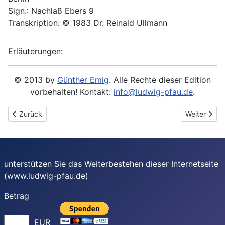
Sign.: Nachlaß Ebers 9
Transkription: © 1983 Dr. Reinald Ullmann
Erläuterungen:
© 2013 by
Günther Emig
. Alle Rechte dieser Edition
vorbehalten! Kontakt:
info@ludwig-pfau.de
.
Vorheriger Beitrag: 1888-11-06 - An Anna Spier
Nächster Be
Zurück
Weiter
unterstützen Sie das Weiterbestehen dieser Internetseite
(www.ludwig-pfau.de)
Betrag
EUR