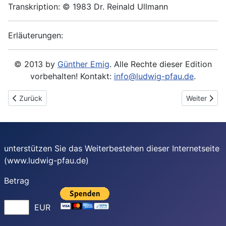
Transkription: © 1983 Dr. Reinald Ullmann
Erläuterungen:
© 2013 by
Günther Emig
. Alle Rechte dieser Edition
vorbehalten! Kontakt:
info@ludwig-pfau.de
.
Vorheriger Beitrag: 1888-12-03 - An Georg Ebers
Nächster Be
Zurück
Weiter
unterstützen Sie das Weiterbestehen dieser Internetseite
(www.ludwig-pfau.de)
Betrag
EUR