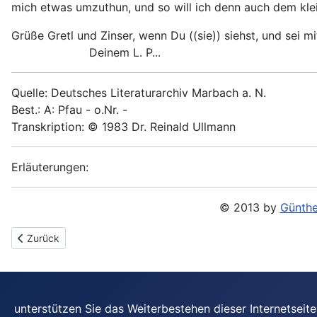
mich etwas umzuthun, und so will ich denn auch dem kle
Grüße Gretl und Zinser, wenn Du ((sie)) siehst, und sei m
Deinem L. P...
Quelle: Deutsches Literaturarchiv Marbach a. N.
Best.: A: Pfau - o.Nr. -
Transkription: © 1983 Dr. Reinald Ullmann
Erläuterungen:
© 2013 by
Günthe
Vorheriger Beitrag: 1889-03-19 - An Anna Spier
Zurück
unterstützen Sie das Weiterbestehen dieser Internetsei