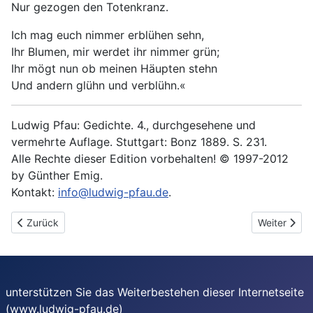
Nur gezogen den Totenkranz.
Ich mag euch nimmer erblühen sehn,
Ihr Blumen, mir werdet ihr nimmer grün;
Ihr mögt nun ob meinen Häupten stehn
Und andern glühn und verblühn.«
Ludwig Pfau: Gedichte. 4., durchgesehene und
vermehrte Auflage. Stuttgart: Bonz 1889. S. 231.
Alle Rechte dieser Edition vorbehalten! © 1997-2012
by Günther Emig.
Kontakt:
info@ludwig-pfau.de
.
Vorheriger Beitrag: Das blühende Grab
Nächster Be
Zurück
Weiter
unterstützen Sie das Weiterbestehen dieser Internetseite
(www.ludwig-pfau.de)