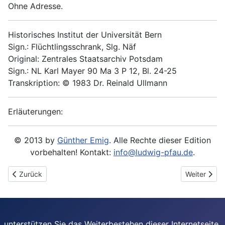
Ohne Adresse.
Historisches Institut der Universität Bern
Sign.: Flüchtlingsschrank, Slg. Näf
Original: Zentrales Staatsarchiv Potsdam
Sign.: NL Karl Mayer 90 Ma 3 P 12, Bl. 24-25
Transkription: © 1983 Dr. Reinald Ullmann
Erläuterungen:
© 2013 by
Günther Emig
. Alle Rechte dieser Edition
vorbehalten! Kontakt:
info@ludwig-pfau.de
.
Vorheriger Beitrag: 1852-04-10 - An "Morgenblatt"
Nächster Be
Zurück
Weiter
unterstützen Sie das Weiterbestehen dieser Internetseite