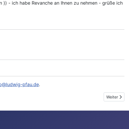
en )) - ich habe Revanche an Ihnen zu nehmen - grüße ich
fo@ludwig-pfau.de
.
Nächster Be
Weiter