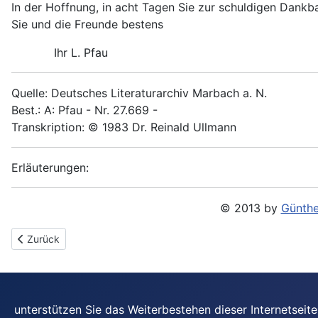
In der Hoffnung, in acht Tagen Sie zur schuldigen Dankb
Sie und die Freunde bestens
Ihr L. Pfau
Quelle: Deutsches Literaturarchiv Marbach a. N.
Best.: A: Pfau - Nr. 27.669 -
Transkription: © 1983 Dr. Reinald Ullmann
Erläuterungen:
© 2013 by
Günthe
Vorheriger Beitrag: 1890-03-01 - An Anna Spier
Zurück
unterstützen Sie das Weiterbestehen dieser Internetsei