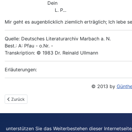
Dein
L. P...
Mir geht es augenblicklich ziemlich erträglich; Ich lebe
Quelle: Deutsches Literaturarchiv Marbach a. N.
Best.: A: Pfau - o.Nr. -
Transkription: © 1983 Dr. Reinald Ullmann
Erläuterungen:
© 2013 by
Günthe
Vorheriger Beitrag: 1893-03-27 - An Anna Spier
Zurück
unterstützen Sie das Weiterbestehen dieser Internetsei