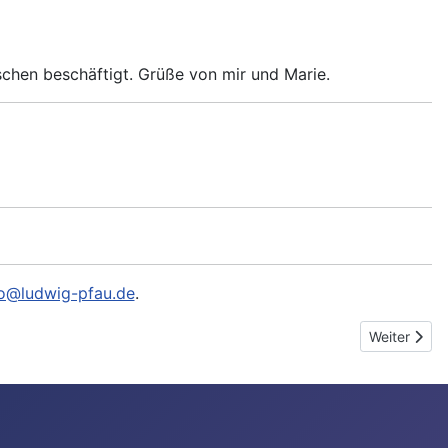
ischen beschäftigt. Grüße von mir und Marie.
fo@ludwig-pfau.de
.
Nächster Be
Weiter