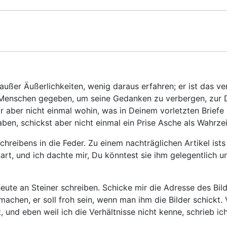
außer Äußerlichkeiten, wenig daraus erfahren; er ist das ver
m Menschen gegeben, um seine Gedanken zu verbergen, zur
 mir aber nicht einmal wohin, was in Deinem vorletzten Bri
en, schickst aber nicht einmal ein Prise Asche als Wahrze
ibens in die Feder. Zu einem nachträglichen Artikel ists je
Unart, und ich dachte mir, Du könntest sie ihm gelegentlich u
heute an Steiner schreiben. Schicke mir die Adresse des Bil
machen, er soll froh sein, wenn man ihm die Bilder schickt. 
t, und eben weil ich die Verhältnisse nicht kenne, schrieb ic