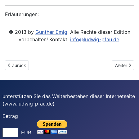
Erläuterungen:
© 2013 by
Günther Emig
. Alle Rechte dieser Edition
vorbehalten! Kontakt:
info@ludwig-pfau.de
.
Vorheriger Beitrag: 1887-06-14 - An Anna Spier
Nächster Be
Zurück
Weiter
unterstützen Sie das Weiterbestehen dieser Internetseite
(www.ludwig-pfau.de)
Betrag
EUR