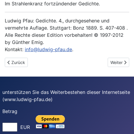
Im Strahlenkranz fortzündender Gedichte.
Ludwig Pfau: Gedichte. 4., durchgesehene und
vermehrte Auflage. Stuttgart: Bonz 1889. S. 407-408 .
Alle Rechte dieser Edition vorbehalten! © 1997-2012
by Günther Emig.
Kontakt:
info@ludwig-pfau.de
.
Vorheriger Beitrag: Schillerkantate
Nächster Be
Zurück
Weiter
unterstützen Sie das Weiterbestehen dieser Internetseite
(www.ludwig-pfau.de)
Betrag
EUR