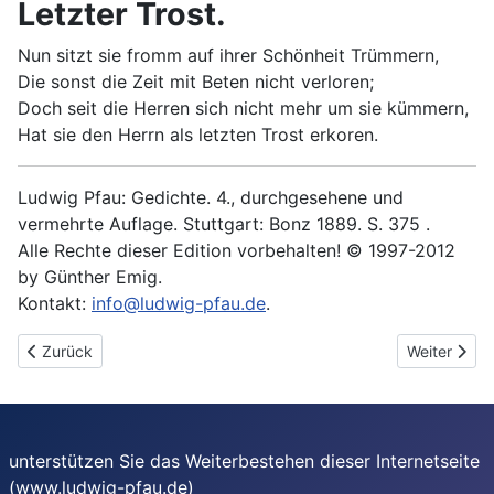
Letzter Trost.
Nun sitzt sie fromm auf ihrer Schönheit Trümmern,
Die sonst die Zeit mit Beten nicht verloren;
Doch seit die Herren sich nicht mehr um sie kümmern,
Hat sie den Herrn als letzten Trost erkoren.
Ludwig Pfau: Gedichte. 4., durchgesehene und
vermehrte Auflage. Stuttgart: Bonz 1889. S. 375 .
Alle Rechte dieser Edition vorbehalten! © 1997-2012
by Günther Emig.
Kontakt:
info@ludwig-pfau.de
.
Vorheriger Beitrag: Glücklicher Ausgang
Nächster Be
Zurück
Weiter
unterstützen Sie das Weiterbestehen dieser Internetseite
(www.ludwig-pfau.de)