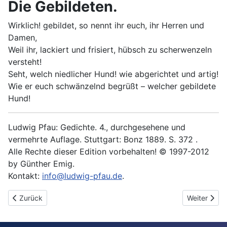
Die Gebildeten.
Wirklich! gebildet, so nennt ihr euch, ihr Herren und
Damen,
Weil ihr, lackiert und frisiert, hübsch zu scherwenzeln
versteht!
Seht, welch niedlicher Hund! wie abgerichtet und artig!
Wie er euch schwänzelnd begrüßt – welcher gebildete
Hund!
Ludwig Pfau: Gedichte. 4., durchgesehene und
vermehrte Auflage. Stuttgart: Bonz 1889. S. 372 .
Alle Rechte dieser Edition vorbehalten! © 1997-2012
by Günther Emig.
Kontakt:
info@ludwig-pfau.de
.
Vorheriger Beitrag: Schmetterling
Nächster Be
Zurück
Weiter