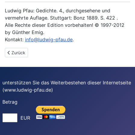
Ludwig Pfau: Gedichte. 4., durchgesehene und
vermehrte Auflage. Stuttgart: Bonz 1889. S. 422 .
Alle Rechte dieser Edition vorbehalten! © 1997-2012
by Günther Emig.
Kontakt:
info@ludwig-pfau.de
.
Vorheriger Beitrag: Letzter Versuch
Zurück
unterstützen Sie das Weiterbestehen dieser Internetseite
(www.ludwig-pfau.de)
Betrag
EUR