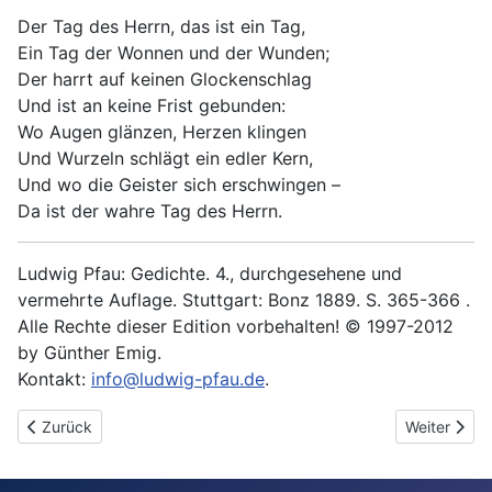
Der Tag des Herrn, das ist ein Tag,
Ein Tag der Wonnen und der Wunden;
Der harrt auf keinen Glockenschlag
Und ist an keine Frist gebunden:
Wo Augen glänzen, Herzen klingen
Und Wurzeln schlägt ein edler Kern,
Und wo die Geister sich erschwingen –
Da ist der wahre Tag des Herrn.
Ludwig Pfau: Gedichte. 4., durchgesehene und
vermehrte Auflage. Stuttgart: Bonz 1889. S. 365-366 .
Alle Rechte dieser Edition vorbehalten! © 1997-2012
by Günther Emig.
Kontakt:
info@ludwig-pfau.de
.
Vorheriger Beitrag: Sieg der Niederlage
Nächster Be
Zurück
Weiter