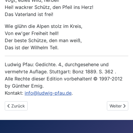
Vogt, edles Wild, herbei!
Hei! wackrer Schütz, den Pfeil ins Herz!
Das Vaterland ist frei!
Wie glühn die Alpen stolz im Kreis,
Von ew'ger Freiheit hell!
Der beste Schütze, den man weiß,
Das ist der Wilhelm Tell.
Ludwig Pfau: Gedichte. 4., durchgesehene und
vermehrte Auflage. Stuttgart: Bonz 1889. S. 362 .
Alle Rechte dieser Edition vorbehalten! © 1997-2012
by Günther Emig.
Kontakt:
info@ludwig-pfau.de
.
Vorheriger Beitrag: Der Polenmutter Wiegenlied
Nächster Bei
Zurück
Weiter