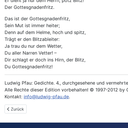
Er dient ja nur dem Herrn, potz Blitz!
Der Gottesgnadenfritz.
Das ist der Gottesgnadenfritz,
Sein Mut ist immer heiter;
Denn auf dem Helme, hoch und spitz,
Trägt er den Blitzableiter:
Ja trau du nur dem Wetter,
Du aller Narren Vetter! –
Dir schlagt er doch ins Hirn, der Blitz,
Du Gottesgnadenfritz!
Ludwig Pfau: Gedichte. 4., durchgesehene und vermehrte 
Alle Rechte dieser Edition vorbehalten! © 1997-2012 by 
Kontakt:
info@ludwig-pfau.de
.
Vorheriger Beitrag: Kaiserwahl
Zurück