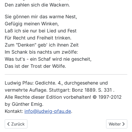
Den zahlen sich die Wackern.
Sie gönnen mir das warme Nest,
Gefügig meinen Winken,
Laß ich sie nur bei Lied und Fest
Für Recht und Freiheit trinken.
Zum "Denken" geb' ich ihnen Zeit
Im Schank bis nachts um zwölfe:
Was tut's - ein Schaf wird nie gescheit,
Das ist der Trost der Wölfe.
Ludwig Pfau: Gedichte. 4., durchgesehene und
vermehrte Auflage. Stuttgart: Bonz 1889. S. 331 .
Alle Rechte dieser Edition vorbehalten! © 1997-2012
by Günther Emig.
Kontakt:
info@ludwig-pfau.de
.
Vorheriger Beitrag: Das Lied von der deutschen Treue
Nächster Be
Zurück
Weiter