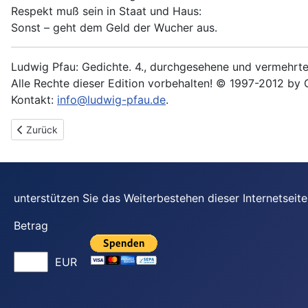
Respekt muß sein in Staat und Haus:
Sonst – geht dem Geld der Wucher aus.
Ludwig Pfau: Gedichte. 4., durchgesehene und vermehrte 
Alle Rechte dieser Edition vorbehalten! © 1997-2012 by 
Kontakt:
info@ludwig-pfau.de
.
Vorheriger Beitrag: Der Auswanderer
Zurück
unterstützen Sie das Weiterbestehen dieser Internetsei
Betrag
EUR