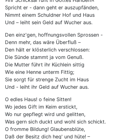
»Ihr Schicksal ruht in Gottes Händen!«
Spricht er - dann geht er auszupfänden,
Nimmt einem Schuldner Hof und Haus
Und – leiht sein Geld auf Wucher aus.
Den einz'gen, hoffnungsvollen Sprossen -
Denn mehr, das wäre Überfluß –
Den hält er klösterlich verschlossen:
Die Sünde stammt ja vom Genuß.
Die Mutter führt ihr Küchlein sittig
Wie eine Henne unterm Fittig;
Sie sorgt für strenge Zucht im Haus
Und - leiht ihr Geld auf Wucher aus.
O edles Haus! o feine Sitten!
Wo jedes Gift im Keim erstickt,
Wo nur gepflegt wird und gelitten,
Was gern sich duckt und wohl sich schickt.
O fromme Bildung! Glaubensblüte,
Daß der Besitz dich heg' und hüte! –