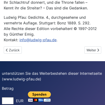
Ihr Schlachtruf donnert, und die Throne fallen –
Kennt ihr die Streiter? – Das sind die Gedanken.
Ludwig Pfau: Gedichte. 4., durchgesehene und
vermehrte Auflage. Stuttgart: Bonz 1889. S. 292.
Alle Rechte dieser Edition vorbehalten! © 1997-2012
by Günther Emig.
Kontakt:
info@ludwig-pfau.de
.
Vorheriger Beitrag: Flüchtlingssonette auf das Jahr 1849 XV
Nächster Be
Zurück
Weiter
unterstützen Sie das Weiterbestehen dieser Internetseite
(www.ludwig-pfau.de)
Betrag
EUR