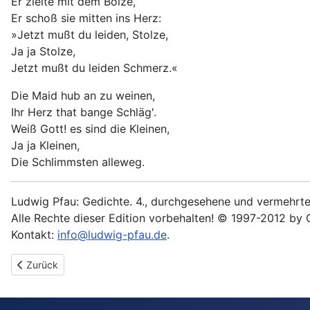
Er zielte mit dem Bolze,
Er schoß sie mitten ins Herz:
»Jetzt mußt du leiden, Stolze,
Ja ja Stolze,
Jetzt mußt du leiden Schmerz.«
Die Maid hub an zu weinen,
Ihr Herz that bange Schläg'.
Weiß Gott! es sind die Kleinen,
Ja ja Kleinen,
Die Schlimmsten alleweg.
Ludwig Pfau: Gedichte. 4., durchgesehene und vermehrte 
Alle Rechte dieser Edition vorbehalten! © 1997-2012 by 
Kontakt:
info@ludwig-pfau.de
.
Vorheriger Beitrag: Das stolze Mägdelein
Zurück