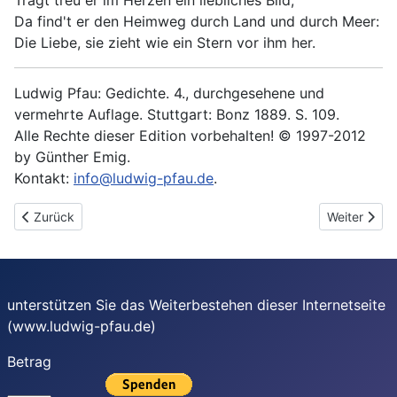
Trägt treu er im Herzen ein liebliches Bild;
Da find't er den Heimweg durch Land und durch Meer:
Die Liebe, sie zieht wie ein Stern vor ihm her.
Ludwig Pfau: Gedichte. 4., durchgesehene und
vermehrte Auflage. Stuttgart: Bonz 1889. S. 109.
Alle Rechte dieser Edition vorbehalten! © 1997-2012
by Günther Emig.
Kontakt:
info@ludwig-pfau.de
.
Vorheriger Beitrag: Burschenlieder XII
Nächster Be
Zurück
Weiter
unterstützen Sie das Weiterbestehen dieser Internetseite
(www.ludwig-pfau.de)
Betrag