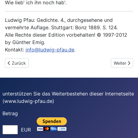
Wie lieb' ich ihn noch hab'.
Ludwig Pfau: Gedichte. 4., durchgesehene und
vermehrte Auflage. Stuttgart: Bonz 1889. S. 124.
Alle Rechte dieser Edition vorbehalten! © 1997-2012
by Günther Emig.
Kontakt:
info@ludwig-pfau.de
.
Vorheriger Beitrag: Mädchenlieder XI
Nächster Be
Zurück
Weiter
unterstützen Sie das Weiterbestehen dieser Internetseite
(www.ludwig-pfau.de)
Betrag
EUR