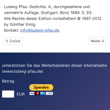
Ludwig Pfau: Gedichte. 4., durchgesehene und
vermehrte Auflage. Stuttgart: Bonz 1889. S. 93.
Alle Rechte dieser Edition vorbehalten! © 1997-2012
by Günther Emig.
Kontakt:
info@ludwig-pfau.de
.
Vorheriger Beitrag: Das einsame Grab
Nächster Be
Zurück
Weiter
unterstützen Sie das Weiterbestehen dieser Internetseite
(www.ludwig-pfau.de)
Betrag
EUR