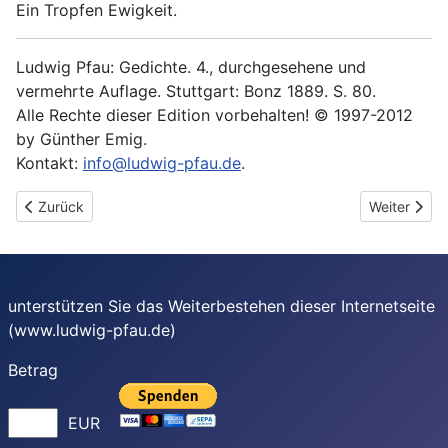
Ein Tropfen Ewigkeit.
Ludwig Pfau: Gedichte. 4., durchgesehene und
vermehrte Auflage. Stuttgart: Bonz 1889. S. 80.
Alle Rechte dieser Edition vorbehalten! © 1997-2012
by Günther Emig.
Kontakt:
info@ludwig-pfau.de
.
Vorheriger Beitrag: Abendsegen
Nächster Be
Zurück
Weiter
unterstützen Sie das Weiterbestehen dieser Internetseite
(www.ludwig-pfau.de)
Betrag
EUR