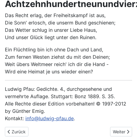
Achtzehnhundertneunundvierz
Das Recht erlag, der Freiheitskampf ist aus,
Die Sonn' erlosch, die unserm Bund geschienen;
Das Wetter schlug in unsrer Liebe Haus,
Und unser Glück liegt unter den Ruinen.
Ein Flüchtling bin ich ohne Dach und Land,
Zum fernen Westen ziehst du mit den Deinen;
Weit übers Weltmeer reich' ich dir die Hand -
Wird eine Heimat je uns wieder einen?
Ludwig Pfau: Gedichte. 4., durchgesehene und
vermehrte Auflage. Stuttgart: Bonz 1889. S. 35.
Alle Rechte dieser Edition vorbehalten! © 1997-2012
by Günther Emig.
Kontakt:
info@ludwig-pfau.de
.
Vorheriger Beitrag: Terzinen III
Nächster Be
Zurück
Weiter