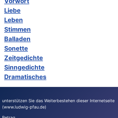
Vorwort
Liebe
Leben
Stimmen
Balladen
Sonette
Zeitgedichte
Sinngedichte
Dramatisches
unterstützen Sie das Weiterbestehen dieser Internetseite
(www.ludwig-pfau.de)
Betrag