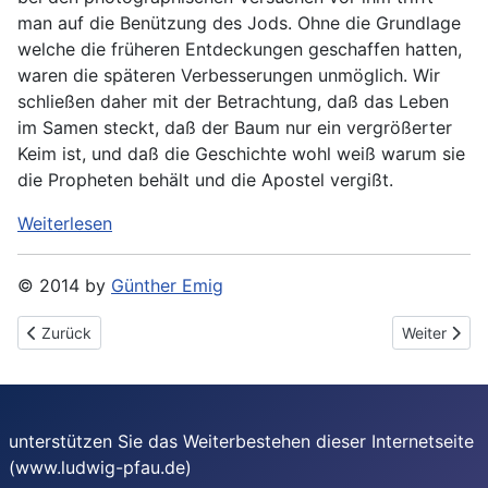
man auf die Benützung des Jods. Ohne die Grundlage
welche die früheren Entdeckungen geschaffen hatten,
waren die späteren Verbesserungen unmöglich. Wir
schließen daher mit der Betrachtung, daß das Leben
im Samen steckt, daß der Baum nur ein vergrößerter
Keim ist, und daß die Geschichte wohl weiß warum sie
die Propheten behält und die Apostel vergißt.
Weiterlesen
© 2014 by
Günther Emig
Vorheriger Beitrag: Pfau, Ludwig: Die Heliographie. [4:] Photogr
Nächster Be
Zurück
Weiter
unterstützen Sie das Weiterbestehen dieser Internetseite
(www.ludwig-pfau.de)