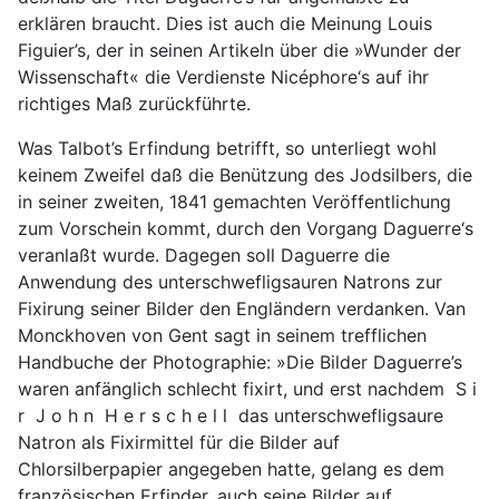
erklären braucht. Dies ist auch die Meinung Louis
Figuier’s, der in seinen Artikeln über die »Wunder der
Wissenschaft« die Verdienste Nicéphore‘s auf ihr
richtiges Maß zurückführte.
Was Talbot’s Erfindung betrifft, so unterliegt wohl
keinem Zweifel daß die Benützung des Jodsilbers, die
in seiner zweiten, 1841 gemachten Veröffentlichung
zum Vorschein kommt, durch den Vorgang Daguerre‘s
veranlaßt wurde. Dagegen soll Daguerre die
Anwendung des unterschwefligsauren Natrons zur
Fixirung seiner Bilder den Engländern verdanken. Van
Monckhoven von Gent sagt in seinem trefflichen
Handbuche der Photographie: »Die Bilder Daguerre’s
waren anfänglich schlecht fixirt, und erst nachdem S i
r J o h n H e r s c h e l l das unterschwefligsaure
Natron als Fixirmittel für die Bilder auf
Chlorsilberpapier angegeben hatte, gelang es dem
französischen Erfinder, auch seine Bilder auf