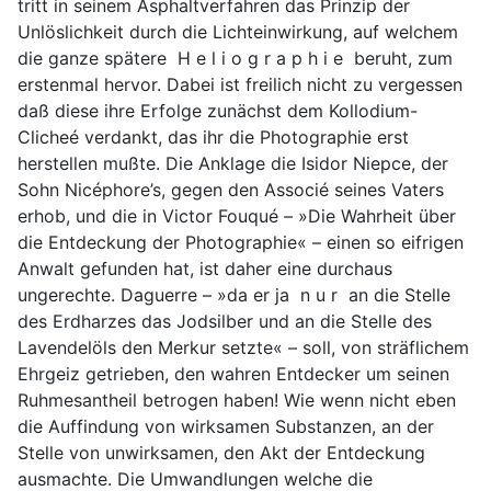
tritt in seinem Asphaltverfahren das Prinzip der
Unlöslichkeit durch die Lichteinwirkung, auf welchem
die ganze spätere H e l i o g r a p h i e beruht, zum
erstenmal hervor. Dabei ist freilich nicht zu vergessen
daß diese ihre Erfolge zunächst dem Kollodium-
Clicheé verdankt, das ihr die Photographie erst
herstellen mußte. Die Anklage die Isidor Niepce, der
Sohn Nicéphore’s, gegen den Associé seines Vaters
erhob, und die in Victor Fouqué – »Die Wahrheit über
die Entdeckung der Photographie« – einen so eifrigen
Anwalt gefunden hat, ist daher eine durchaus
ungerechte. Daguerre – »da er ja n u r an die Stelle
des Erdharzes das Jodsilber und an die Stelle des
Lavendelöls den Merkur setzte« – soll, von sträflichem
Ehrgeiz getrieben, den wahren Entdecker um seinen
Ruhmesantheil betrogen haben! Wie wenn nicht eben
die Auffindung von wirksamen Substanzen, an der
Stelle von unwirksamen, den Akt der Entdeckung
ausmachte. Die Umwandlungen welche die