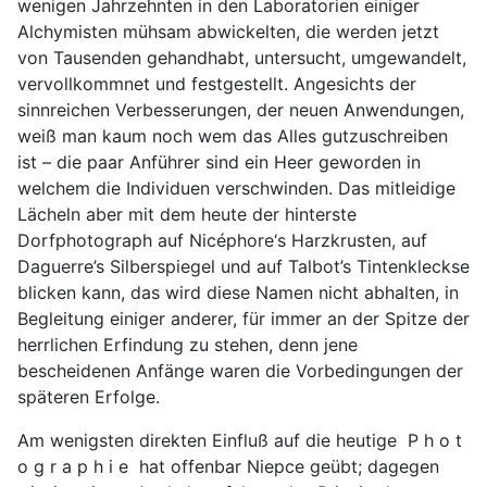
wenigen Jahrzehnten in den Laboratorien einiger
Alchymisten mühsam abwickelten, die werden jetzt
von Tausenden gehandhabt, untersucht, umgewandelt,
vervollkommnet und festgestellt. Angesichts der
sinnreichen Verbesserungen, der neuen Anwendungen,
weiß man kaum noch wem das Alles gutzuschreiben
ist – die paar Anführer sind ein Heer geworden in
welchem die Individuen verschwinden. Das mitleidige
Lächeln aber mit dem heute der hinterste
Dorfphotograph auf Nicéphore‘s Harzkrusten, auf
Daguerre’s Silberspiegel und auf Talbot’s Tintenkleckse
blicken kann, das wird diese Namen nicht abhalten, in
Begleitung einiger anderer, für immer an der Spitze der
herrlichen Erfindung zu stehen, denn jene
bescheidenen Anfänge waren die Vorbedingungen der
späteren Erfolge.
Am wenigsten direkten Einfluß auf die heutige P h o t
o g r a p h i e hat offenbar Niepce geübt; dagegen