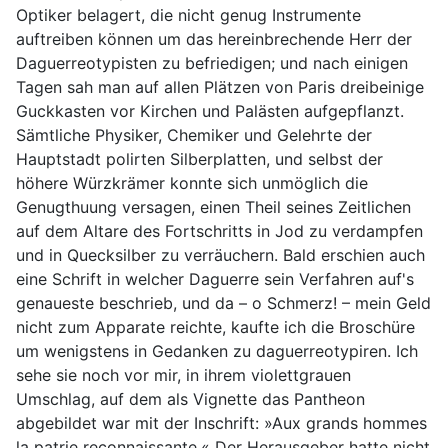
Optiker belagert, die nicht genug Instrumente
auftreiben können um das hereinbrechende Herr der
Daguerreotypisten zu befriedigen; und nach einigen
Tagen sah man auf allen Plätzen von Paris dreibeinige
Guckkasten vor Kirchen und Palästen aufgepflanzt.
Sämtliche Physiker, Chemiker und Gelehrte der
Hauptstadt polirten Silberplatten, und selbst der
höhere Würzkrämer konnte sich unmöglich die
Genugthuung versagen, einen Theil seines Zeitlichen
auf dem Altare des Fortschritts in Jod zu verdampfen
und in Quecksilber zu verräuchern. Bald erschien auch
eine Schrift in welcher Daguerre sein Verfahren auf's
genaueste beschrieb, und da – o Schmerz! – mein Geld
nicht zum Apparate reichte, kaufte ich die Broschüre
um wenigstens in Gedanken zu daguerreotypiren. Ich
sehe sie noch vor mir, in ihrem violettgrauen
Umschlag, auf dem als Vignette das Pantheon
abgebildet war mit der Inschrift: »Aux grands hommes
la patrie reconnaissante.« Der Herausgeber hatte nicht