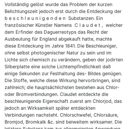
Vollständig gelöst wurde das Problem der kurzen
Belichtungszeit jedoch erst durch die Entdeckung der
b e s c h l e u n i g e n d e n Substanzen. Ein
französischer Künstler Namens C l a u d e t , welcher
dem Erfinder des Daguerreotyps das Recht der
Ausbeutung für England abgekauft hatte, machte
diese Entdeckung im Jahre 1841. Die Beschleuniger,
ohne selbst photogenischer Natur zu sein und im
Lichte sich chemisch zu verändern, geben der jodirten
Silberplatte eine solche Lichtempfindlichkeit daß
einige Sekunden zur Festhaltung des- Bildes genügen.
Die Stoffe, welche diese Wirkung hervorbringen, sind
zahlreich; die hauptsächlichsten bestehen aus Chlor-
oder Bromverbindungen. Claudet entdeckte die
beschleunigende Eigenschaft zuerst am Chlorjod, das
jedoch an Wirksamkeit später entdeckten
Verbindungen nachsteht. Chlorschwefel, Chlorsäure,
Bromjod, Bromkalk &c. sind beiweitem wirksamer. Die
letztere Substanz kam zur allgemeinsten Anwendung,