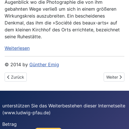
Augenblick wo die Photographie die von ihm
gebahnten Wege verließ um sich in einem größeren
Wirkungskreis auszubreiten. Ein bescheidenes
Denkmal, das ihm die »Société des beaux-arts« auf
dem kleinen Kirchhof des Orts errichtete, bezeichnet
seine Ruhestätte.
Weiterlesen
© 2014 by
Günther Emig
Vorheriger Beitrag: Pfau, Ludwig: Die Heliographie. [2:] Photogr
Nächster Bei
Zurück
Weiter
unterstützen Sie das Weiterbestehen dieser Internetseite
(www.ludwig-pfau.de)
Betrag