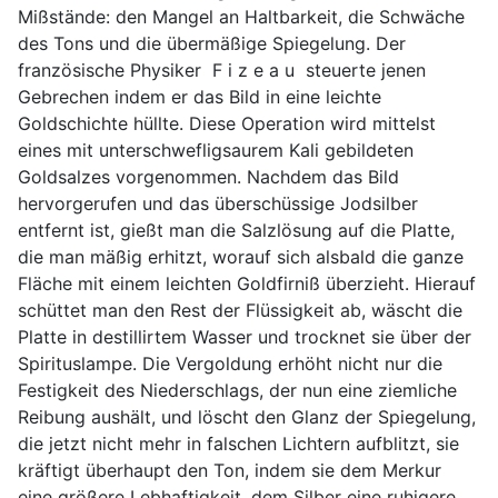
Mißstände: den Mangel an Haltbarkeit, die Schwäche
des Tons und die übermäßige Spiegelung. Der
französische Physiker F i z e a u steuerte jenen
Gebrechen indem er das Bild in eine leichte
Goldschichte hüllte. Diese Operation wird mittelst
eines mit unterschwefligsaurem Kali gebildeten
Goldsalzes vorgenommen. Nachdem das Bild
hervorgerufen und das überschüssige Jodsilber
entfernt ist, gießt man die Salzlösung auf die Platte,
die man mäßig erhitzt, worauf sich alsbald die ganze
Fläche mit einem leichten Goldfirniß überzieht. Hierauf
schüttet man den Rest der Flüssigkeit ab, wäscht die
Platte in destillirtem Wasser und trocknet sie über der
Spirituslampe. Die Vergoldung erhöht nicht nur die
Festigkeit des Niederschlags, der nun eine ziemliche
Reibung aushält, und löscht den Glanz der Spiegelung,
die jetzt nicht mehr in falschen Lichtern aufblitzt, sie
kräftigt überhaupt den Ton, indem sie dem Merkur
eine größere Lebhaftigkeit, dem Silber eine ruhigere